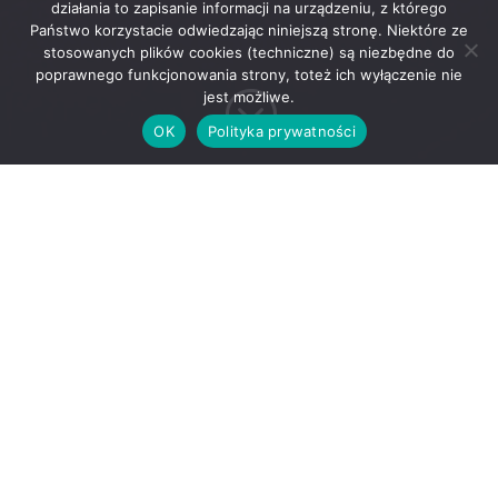
działania to zapisanie informacji na urządzeniu, z którego
Państwo korzystacie odwiedzając niniejszą stronę. Niektóre ze
stosowanych plików cookies (techniczne) są niezbędne do
poprawnego funkcjonowania strony, toteż ich wyłączenie nie
;
jest możliwe.
OK
Polityka prywatności
Zawiadomienie o Nadzwyczajnym Walnym
Zgromadzeniu Członków Stowarzyszenia
Przyjaciele Muzeum Narodowego w Warszawie
Zarząd Stowarzyszenia Przyjaciele Muzeum
Narodowego w Warszawie zawiadamia o zwołaniu
Nadzwyczajnego Walnego Zgromadzenia Członków
(dalej: „Zgromadzenie”) Stowarzyszenia Przyjaciele
Muzeum Narodowego w Warszawie
(„Stowarzyszenie”), które odbędzie się w Muzeum